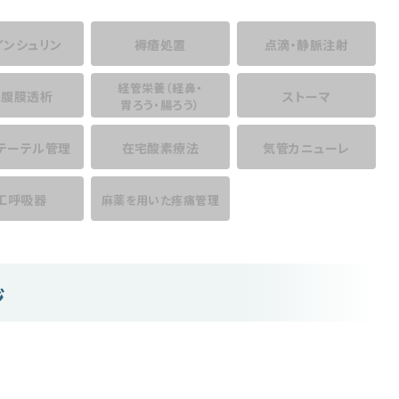
インシュリン
褥瘡処置
点滴・静脈注射
経管栄養
（経鼻・
宅腹膜透析
ストーマ
胃ろう・腸ろう）
テーテル管理
在宅酸素療法
気管カニューレ
工呼吸器
麻薬を用いた
疼痛管理
ジ