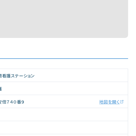
問看護ステーション
護
安倍７４０番９
地図を開く