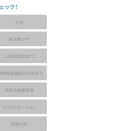
ェック！
小児
終末期ケア
24時間体制あり
4時間電話相談
対応あり
日常の健康管理
リハビリテーション
日曜対応