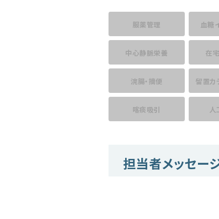
服薬管理
血糖
中心静脈栄養
在
浣腸・摘便
留置カ
喀痰吸引
人
担当者メッセー