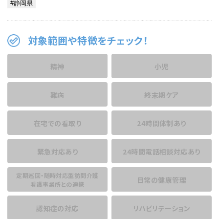
対象範囲や特徴をチェック！
精神
小児
難病
終末期ケア
在宅での看取り
24時間体制あり
緊急対応あり
24時間電話相談
対応あり
定期巡回・随時対応型訪問介護
日常の健康管理
看護事業所との連携
認知症の対応
リハビリテーション