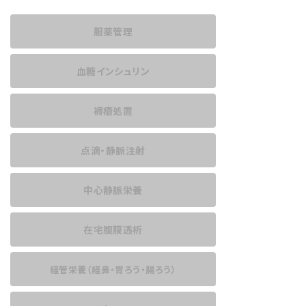
服薬管理
血糖インシュリン
褥瘡処置
点滴・静脈注射
中心静脈栄養
在宅腹膜透析
経管栄養
（経鼻・胃ろう・腸ろう）