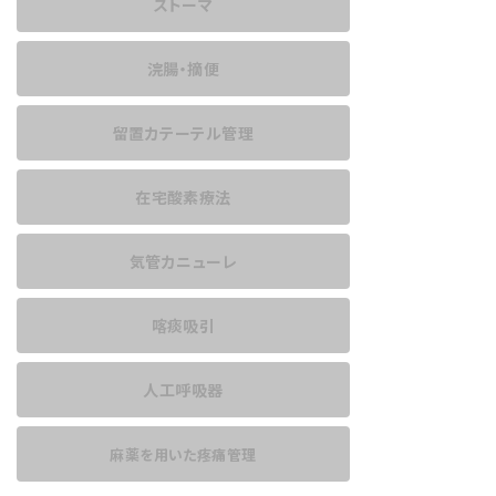
ストーマ
浣腸・摘便
留置カテーテル管理
在宅酸素療法
気管カニューレ
喀痰吸引
人工呼吸器
麻薬を用いた
疼痛管理