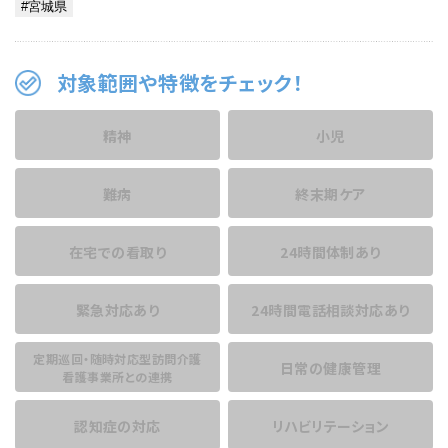
対象範囲や特徴をチェック！
精神
小児
難病
終末期ケア
在宅での看取り
24時間体制あり
緊急対応あり
24時間電話相談
対応あり
定期巡回・随時対応型訪問介護
日常の健康管理
看護事業所との連携
認知症の対応
リハビリテーション