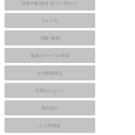
経管栄養
（経鼻・胃ろう・腸ろう）
ストーマ
浣腸・摘便
留置カテーテル管理
在宅酸素療法
気管カニューレ
喀痰吸引
人工呼吸器