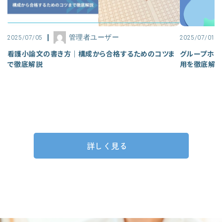
管理者ユーザー
2025/07/05
2025/07/01
看護小論文の書き方｜構成から合格するためのコツま
グループホー
で徹底解説
用を徹底解
詳しく見る