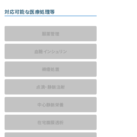
対応可能な医療処理等
服薬管理
血糖インシュリン
褥瘡処置
点滴・静脈注射
中心静脈栄養
在宅腹膜透析