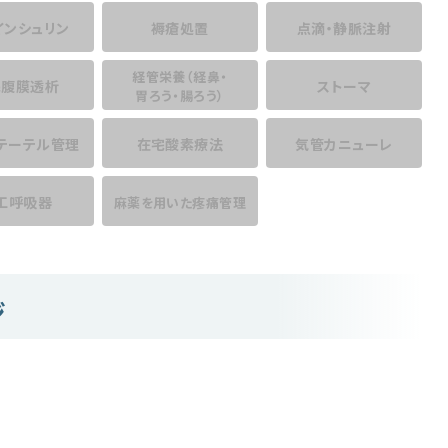
インシュリン
褥瘡処置
点滴・静脈注射
経管栄養
（経鼻・
宅腹膜透析
ストーマ
胃ろう・腸ろう）
テーテル管理
在宅酸素療法
気管カニューレ
工呼吸器
麻薬を用いた
疼痛管理
ジ