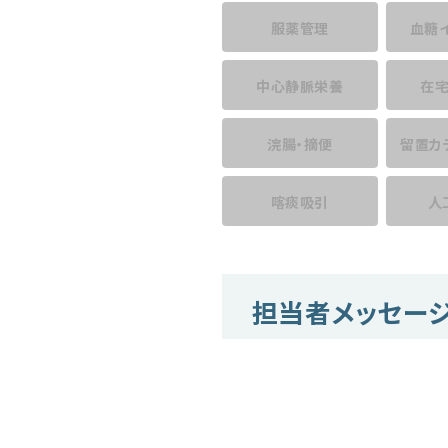
服薬管理
血糖
中心静脈栄養
在
浣腸・摘便
留置カ
喀痰吸引
人
担当者メッセー