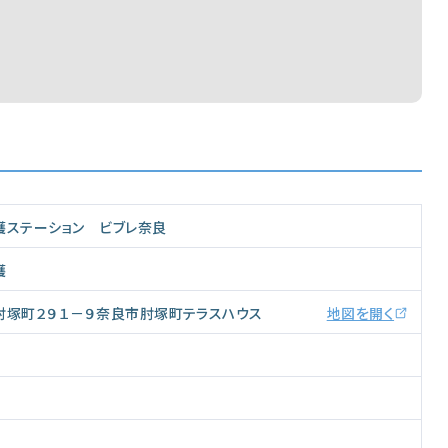
護ステーション ビブレ奈良
護
肘塚町２９１－９奈良市肘塚町テラスハウス
地図を開く