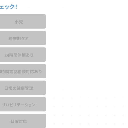
ェック！
小児
終末期ケア
24時間体制あり
4時間電話相談
対応あり
日常の健康管理
リハビリテーション
日曜対応