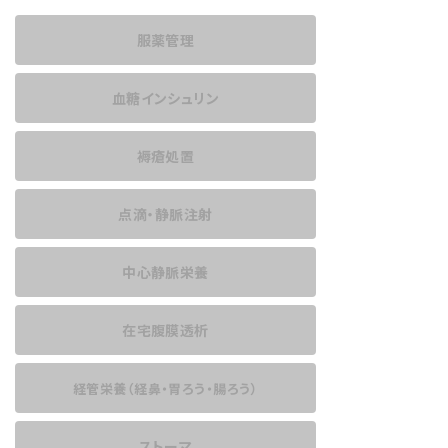
服薬管理
血糖インシュリン
褥瘡処置
点滴・静脈注射
中心静脈栄養
在宅腹膜透析
経管栄養
（経鼻・胃ろう・腸ろう）
ストーマ