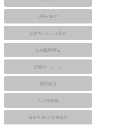
浣腸・摘便
留置カテーテル管理
在宅酸素療法
気管カニューレ
喀痰吸引
人工呼吸器
麻薬を用いた
疼痛管理