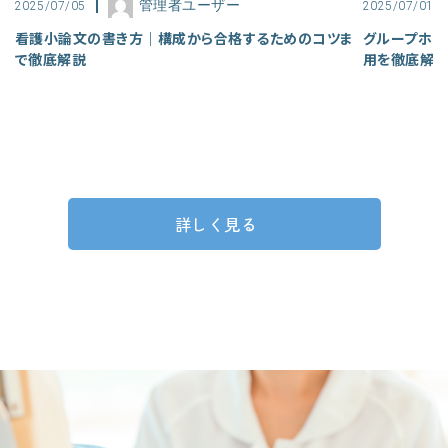
管理者ユーザー
2025/07/05
2025/07/01
看護小論文の書き方｜構成から合格するためのコツま
グループホー
で徹底解説
用を徹底解
詳しく見る