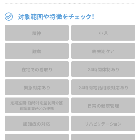
対象範囲や特徴をチェック！
精神
小児
難病
終末期ケア
在宅での看取り
24時間体制あり
緊急対応あり
24時間電話相談
対応あり
定期巡回・随時対応型訪問介護
日常の健康管理
看護事業所との連携
認知症の対応
リハビリテーション