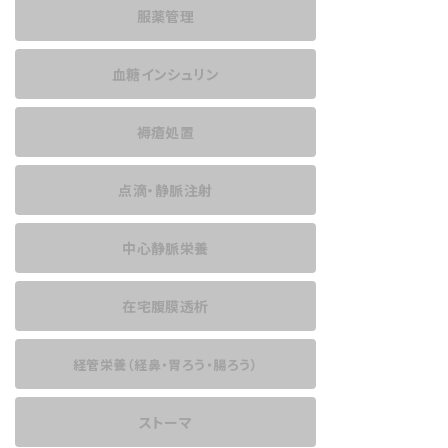
服薬管理
血糖インシュリン
褥瘡処置
点滴・静脈注射
中心静脈栄養
在宅腹膜透析
経管栄養
（経鼻・胃ろう・腸ろう）
ストーマ