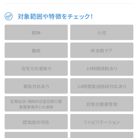
対象範囲や特徴をチェック！
精神
小児
難病
終末期ケア
在宅での看取り
24時間体制あり
緊急対応あり
24時間電話相談
対応あり
定期巡回・随時対応型訪問介護
日常の健康管理
看護事業所との連携
認知症の対応
リハビリテーション