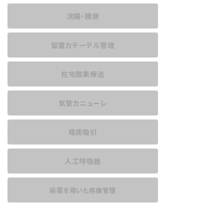
浣腸・摘便
留置カテーテル管理
在宅酸素療法
気管カニューレ
喀痰吸引
人工呼吸器
麻薬を用いた
疼痛管理