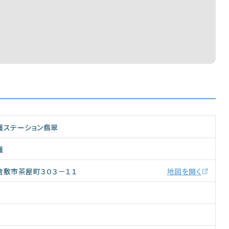
護ステーション翡翠
護
倉敷市茶屋町３０３－１１
地図を開く