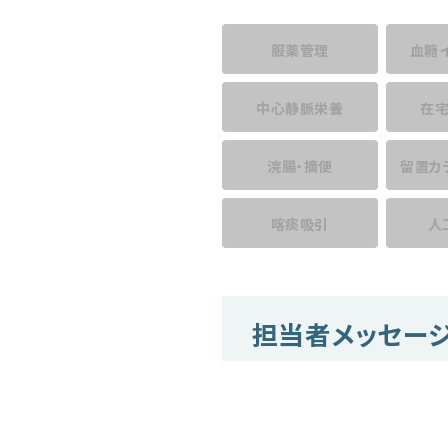
服薬管理
血糖
中心静脈栄養
在
浣腸・摘便
留置カ
喀痰吸引
人
担当者メッセー