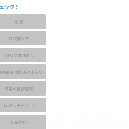
ェック！
小児
終末期ケア
24時間体制あり
4時間電話相談
対応あり
日常の健康管理
リハビリテーション
日曜対応