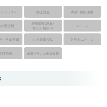
インシュリン
褥瘡処置
点滴・静脈注射
経管栄養
（経鼻・
宅腹膜透析
ストーマ
胃ろう・腸ろう）
テーテル管理
在宅酸素療法
気管カニューレ
工呼吸器
麻薬を用いた
疼痛管理
ジ