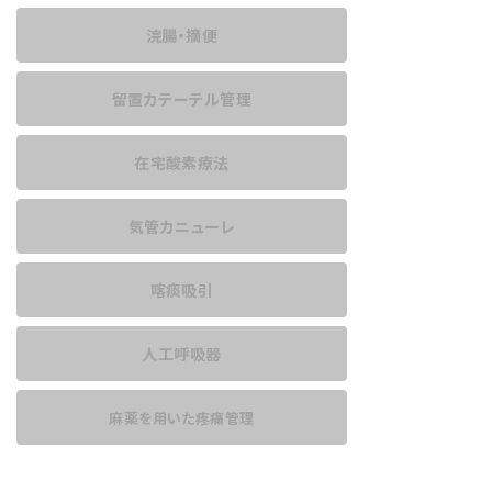
浣腸・摘便
留置カテーテル管理
在宅酸素療法
気管カニューレ
喀痰吸引
人工呼吸器
麻薬を用いた
疼痛管理