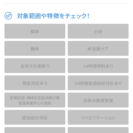
対象範囲や特徴をチェック！
精神
小児
難病
終末期ケア
在宅での看取り
24時間体制あり
緊急対応あり
24時間電話相談
対応あり
定期巡回・随時対応型訪問介護
日常の健康管理
看護事業所との連携
認知症の対応
リハビリテーション