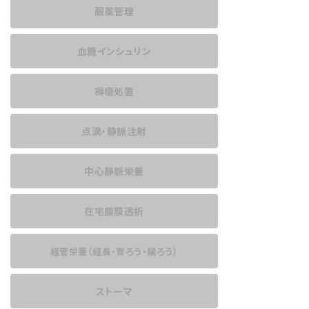
服薬管理
血糖インシュリン
褥瘡処置
点滴・静脈注射
中心静脈栄養
在宅腹膜透析
経管栄養
（経鼻・胃ろう・腸ろう）
ストーマ