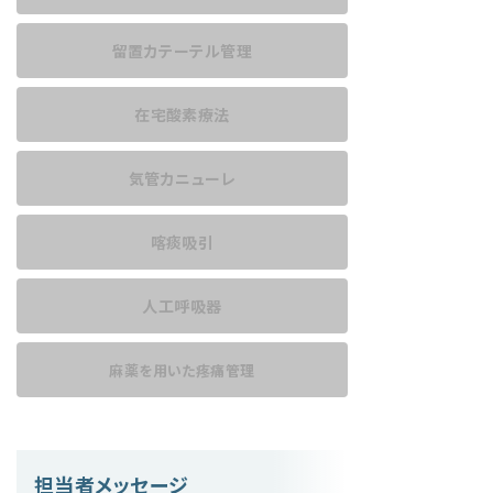
留置カテーテル管理
在宅酸素療法
気管カニューレ
喀痰吸引
人工呼吸器
麻薬を用いた
疼痛管理
担当者メッセージ