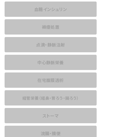
血糖インシュリン
褥瘡処置
点滴・静脈注射
中心静脈栄養
在宅腹膜透析
経管栄養
（経鼻・胃ろう・腸ろう）
ストーマ
浣腸・摘便