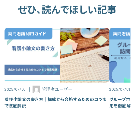
ぜひ、読んでほしい記事
訪問看護利用ガイド
訪問看護利
管理者ユーザー
2025/07/05
2025/07/01
看護小論文の書き方｜構成から合格するためのコツま
グループホー
で徹底解説
用を徹底解