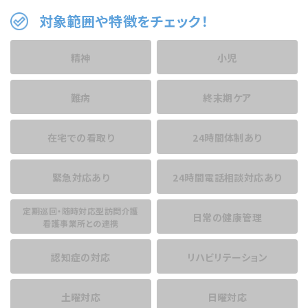
対象範囲や特徴をチェック！
精神
小児
難病
終末期ケア
在宅での看取り
24時間体制あり
緊急対応あり
24時間電話相談
対応あり
定期巡回・随時対応型訪問介護
日常の健康管理
看護事業所との連携
認知症の対応
リハビリテーション
土曜対応
日曜対応