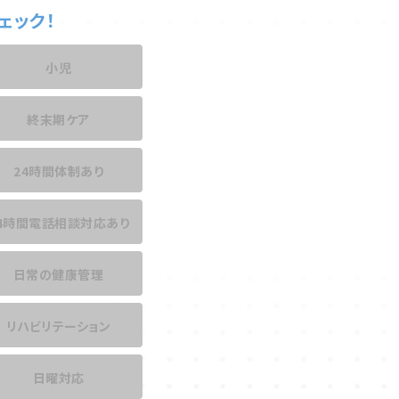
ェック！
小児
終末期ケア
24時間体制あり
4時間電話相談
対応あり
日常の健康管理
リハビリテーション
日曜対応