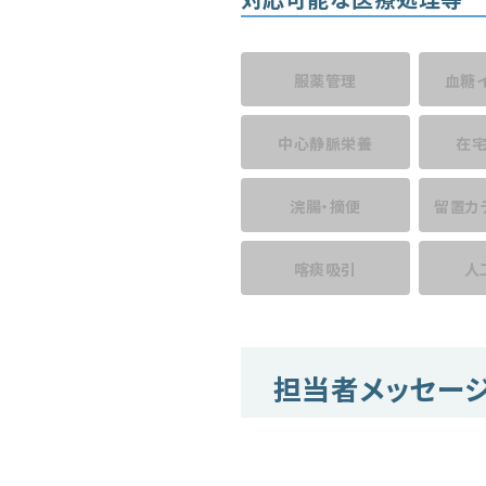
服薬管理
血糖
中心静脈栄養
在
浣腸・摘便
留置カ
喀痰吸引
人
担当者メッセー