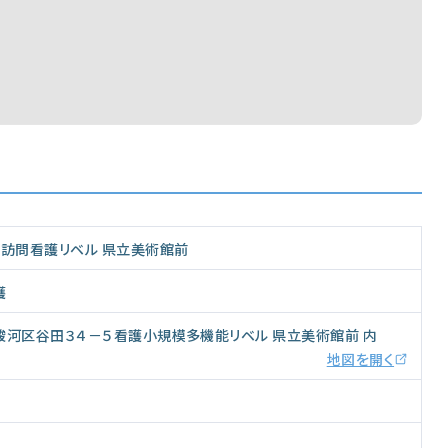
キ訪問看護リベル 県立美術館前
護
駿河区谷田３４－５看護小規模多機能リベル 県立美術館前 内
地図を開く