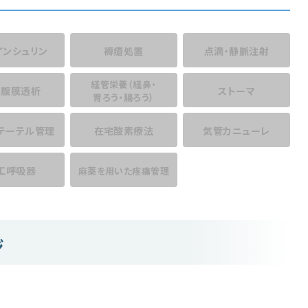
インシュリン
褥瘡処置
点滴・静脈注射
経管栄養
（経鼻・
宅腹膜透析
ストーマ
胃ろう・腸ろう）
テーテル管理
在宅酸素療法
気管カニューレ
工呼吸器
麻薬を用いた
疼痛管理
ジ