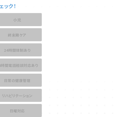
ェック！
小児
終末期ケア
24時間体制あり
4時間電話相談
対応あり
日常の健康管理
リハビリテーション
日曜対応