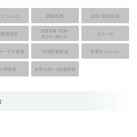
インシュリン
褥瘡処置
点滴・静脈注射
経管栄養
（経鼻・
宅腹膜透析
ストーマ
胃ろう・腸ろう）
テーテル管理
在宅酸素療法
気管カニューレ
工呼吸器
麻薬を用いた
疼痛管理
ジ