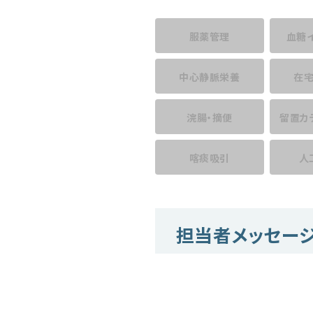
服薬管理
血糖
中心静脈栄養
在
浣腸・摘便
留置カ
喀痰吸引
人
担当者メッセー