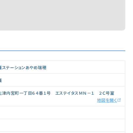
護ステーションあやめ瑞穂
護
生津内宮町一丁目６４番１号 エステイタスＭＮ－１ ２Ｃ号室
地図を開く