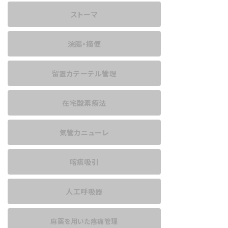
ストーマ
浣腸・摘便
留置カテーテル管理
在宅酸素療法
気管カニューレ
喀痰吸引
人工呼吸器
麻薬を用いた
疼痛管理