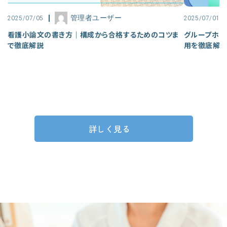
管理者ユーザー
2025/07/05
2025/07/01
看護小論文の書き方｜構成から合格するためのコツま
グループホー
で徹底解説
用を徹底解
詳しく見る