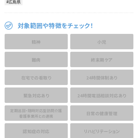
対象範囲や特徴をチェック！
精神
小児
難病
終末期ケア
在宅での看取り
24時間体制あり
緊急対応あり
24時間電話相談
対応あり
定期巡回・随時対応型訪問介護
日常の健康管理
看護事業所との連携
認知症の対応
リハビリテーション