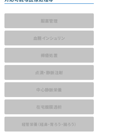
服薬管理
血糖インシュリン
褥瘡処置
点滴・静脈注射
中心静脈栄養
在宅腹膜透析
経管栄養
（経鼻・胃ろう・腸ろう）