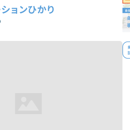
ションひかり
0