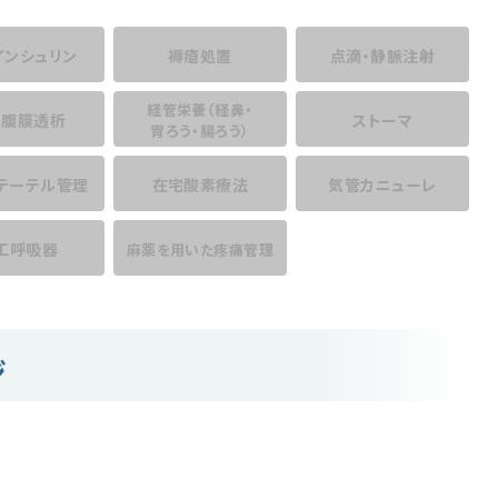
インシュリン
褥瘡処置
点滴・静脈注射
経管栄養
（経鼻・
宅腹膜透析
ストーマ
胃ろう・腸ろう）
テーテル管理
在宅酸素療法
気管カニューレ
工呼吸器
麻薬を用いた
疼痛管理
ジ