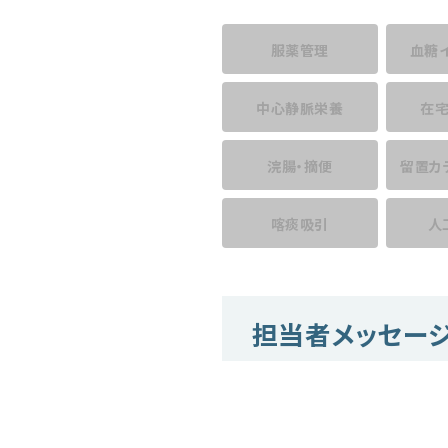
服薬管理
血糖
中心静脈栄養
在
浣腸・摘便
留置カ
喀痰吸引
人
担当者メッセー