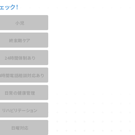
ェック！
小児
終末期ケア
24時間体制あり
4時間電話相談
対応あり
日常の健康管理
リハビリテーション
日曜対応