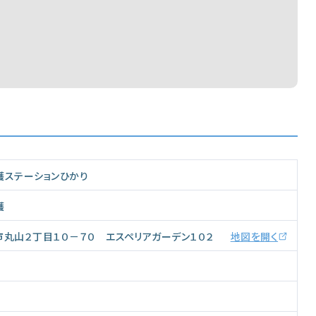
護ステーションひかり
護
市丸山２丁目１０－７０ エスペリアガーデン１０２
地図を開く