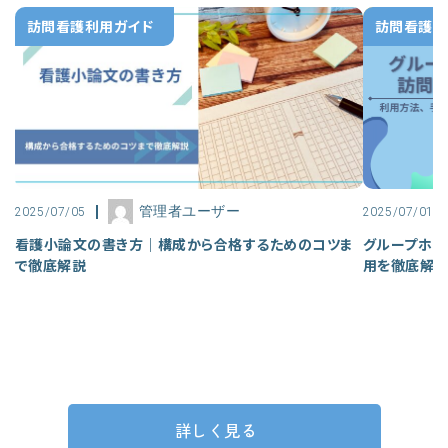
訪問看護利用ガイド
訪問看護利
管理者ユーザー
2025/07/05
2025/07/01
看護小論文の書き方｜構成から合格するためのコツま
グループホー
で徹底解説
用を徹底解
詳しく見る