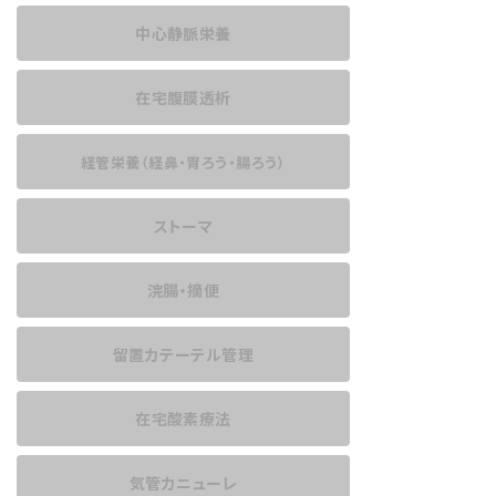
中心静脈栄養
在宅腹膜透析
経管栄養
（経鼻・胃ろう・腸ろう）
ストーマ
浣腸・摘便
留置カテーテル管理
在宅酸素療法
気管カニューレ