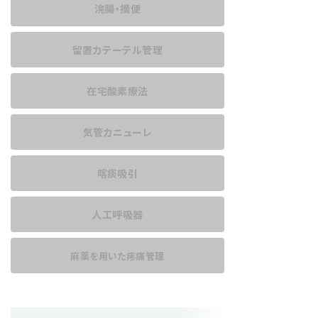
浣腸・摘便
留置カテーテル管理
在宅酸素療法
気管カニューレ
喀痰吸引
人工呼吸器
麻薬を用いた
疼痛管理