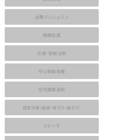
血糖インシュリン
褥瘡処置
点滴・静脈注射
中心静脈栄養
在宅腹膜透析
経管栄養
（経鼻・胃ろう・腸ろう）
ストーマ