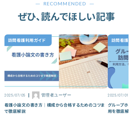
RECOMMENDED
ぜひ、読んでほしい記事
訪問看護利用ガイド
訪問看護利
管理者ユーザー
2025/07/05
2025/07/01
看護小論文の書き方｜構成から合格するためのコツま
グループホー
で徹底解説
用を徹底解