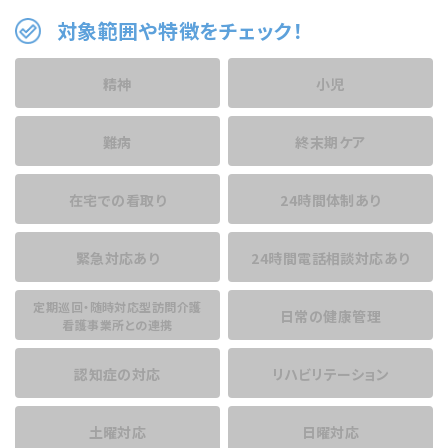
対象範囲や特徴をチェック！
精神
小児
難病
終末期ケア
在宅での看取り
24時間体制あり
緊急対応あり
24時間電話相談
対応あり
定期巡回・随時対応型訪問介護
日常の健康管理
看護事業所との連携
認知症の対応
リハビリテーション
土曜対応
日曜対応