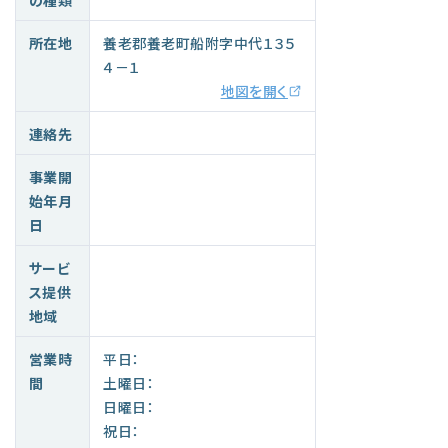
所在地
養老郡養老町船附字中代１３５
４－１
地図を開く
連絡先
事業開
始年月
日
サービ
ス提供
地域
営業時
平日：
間
土曜日：
日曜日：
祝日：