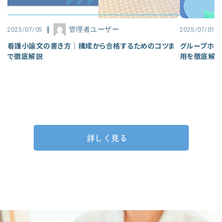
管理者ユーザー
2025/07/05
2025/07/01
看護小論文の書き方｜構成から合格するためのコツま
グループホー
で徹底解説
用を徹底解
詳しく見る