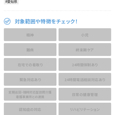
対象範囲や特徴をチェック！
精神
小児
難病
終末期ケア
在宅での看取り
24時間体制あり
緊急対応あり
24時間電話相談
対応あり
定期巡回・随時対応型訪問介護
日常の健康管理
看護事業所との連携
認知症の対応
リハビリテーション