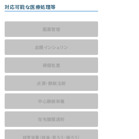
対応可能な医療処理等
服薬管理
血糖インシュリン
褥瘡処置
点滴・静脈注射
中心静脈栄養
在宅腹膜透析
経管栄養
（経鼻・胃ろう・腸ろう）