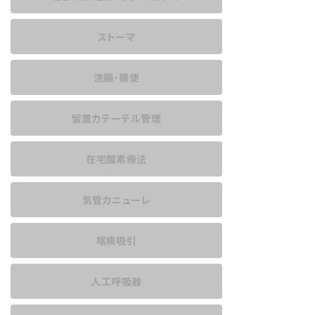
ストーマ
浣腸・摘便
留置カテーテル管理
在宅酸素療法
気管カニューレ
喀痰吸引
人工呼吸器