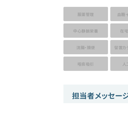
服薬管理
血糖
中心静脈栄養
在
浣腸・摘便
留置カ
喀痰吸引
人
担当者メッセー