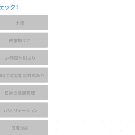
ェック！
小児
終末期ケア
24時間体制あり
4時間電話相談
対応あり
日常の健康管理
リハビリテーション
日曜対応