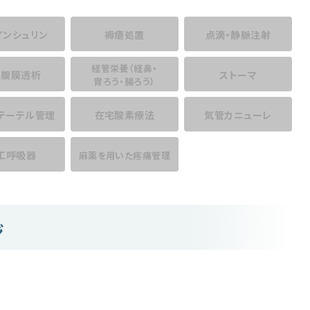
インシュリン
褥瘡処置
点滴・静脈注射
経管栄養
（経鼻・
宅腹膜透析
ストーマ
胃ろう・腸ろう）
テーテル管理
在宅酸素療法
気管カニューレ
工呼吸器
麻薬を用いた
疼痛管理
ジ