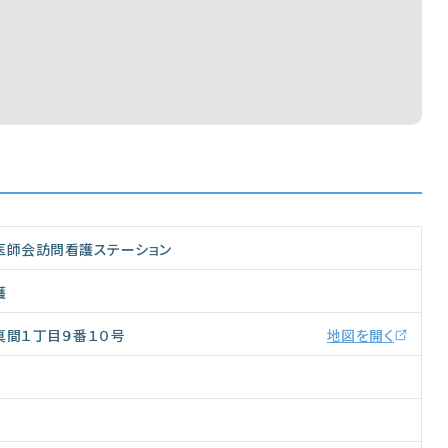
医師会訪問看護ステーション
護
真間１丁目９番１０号
地図を開く