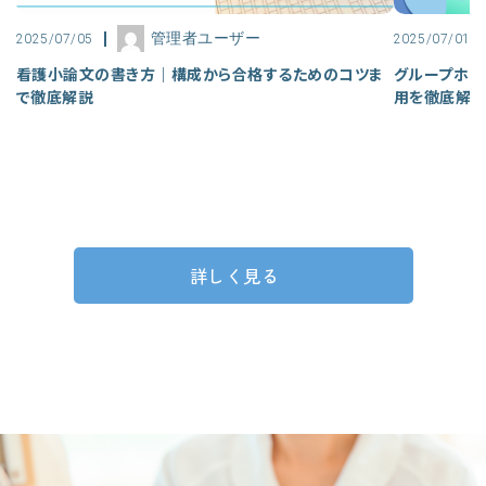
管理者ユーザー
2025/07/05
2025/07/01
看護小論文の書き方｜構成から合格するためのコツま
グループホー
で徹底解説
用を徹底解
詳しく見る