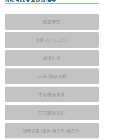
服薬管理
血糖インシュリン
褥瘡処置
点滴・静脈注射
中心静脈栄養
在宅腹膜透析
経管栄養
（経鼻・胃ろう・腸ろう）