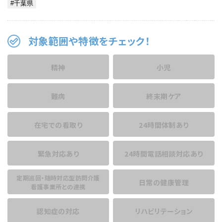
対象範囲や特徴をチェック！
精神
小児
難病
終末期ケア
在宅での看取り
24時間体制あり
緊急対応あり
24時間電話相談
対応あり
定期巡回・随時対応型訪問介護
日常の健康管理
看護事業所との連携
認知症の対応
リハビリテーション