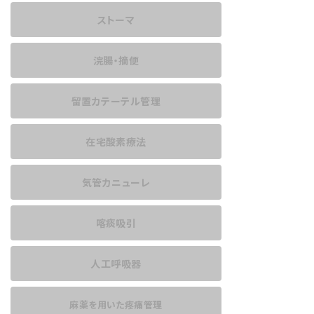
ストーマ
浣腸・摘便
留置カテーテル管理
在宅酸素療法
気管カニューレ
喀痰吸引
人工呼吸器
麻薬を用いた
疼痛管理