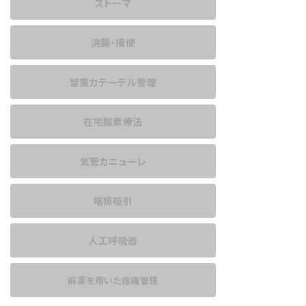
ストーマ
浣腸・摘便
留置カテーテル管理
在宅酸素療法
気管カニューレ
喀痰吸引
人工呼吸器
麻薬を用いた
疼痛管理