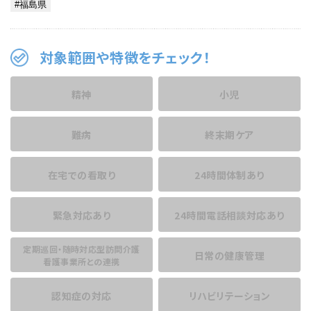
対象範囲や特徴をチェック！
精神
小児
難病
終末期ケア
在宅での看取り
24時間体制あり
緊急対応あり
24時間電話相談
対応あり
定期巡回・随時対応型訪問介護
日常の健康管理
看護事業所との連携
認知症の対応
リハビリテーション