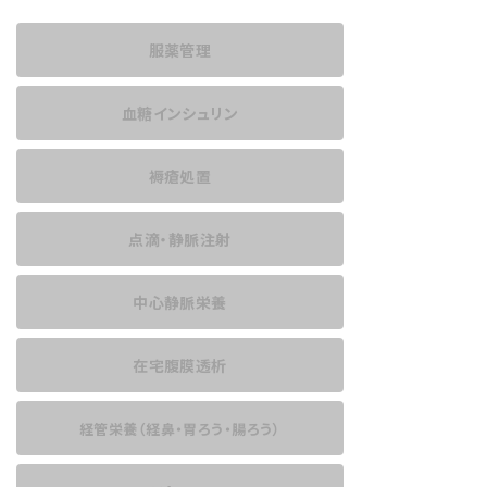
服薬管理
血糖インシュリン
褥瘡処置
点滴・静脈注射
中心静脈栄養
在宅腹膜透析
経管栄養
（経鼻・胃ろう・腸ろう）