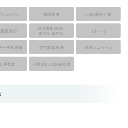
インシュリン
褥瘡処置
点滴・静脈注射
経管栄養
（経鼻・
宅腹膜透析
ストーマ
胃ろう・腸ろう）
テーテル管理
在宅酸素療法
気管カニューレ
工呼吸器
麻薬を用いた
疼痛管理
ジ