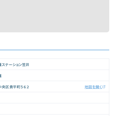
護ステーション笠井
護
中央区貴平町５６２
地図を開く