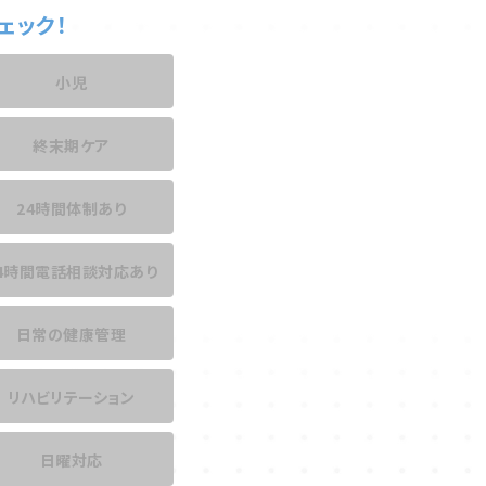
ェック！
小児
終末期ケア
24時間体制あり
4時間電話相談
対応あり
日常の健康管理
リハビリテーション
日曜対応