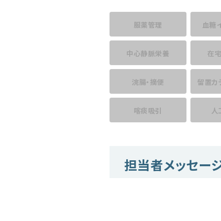
服薬管理
血糖
中心静脈栄養
在
浣腸・摘便
留置カ
喀痰吸引
人
担当者メッセー