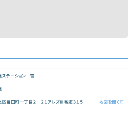
護ステーション 宙
護
北区富田町一丁目２－２１アレズⅢ番館３１５
地図を開く