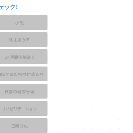
ェック！
小児
終末期ケア
24時間体制あり
4時間電話相談
対応あり
日常の健康管理
リハビリテーション
日曜対応