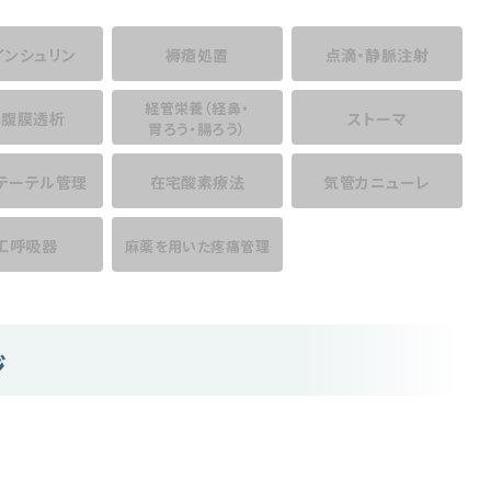
インシュリン
褥瘡処置
点滴・静脈注射
経管栄養
（経鼻・
宅腹膜透析
ストーマ
胃ろう・腸ろう）
テーテル管理
在宅酸素療法
気管カニューレ
工呼吸器
麻薬を用いた
疼痛管理
ジ