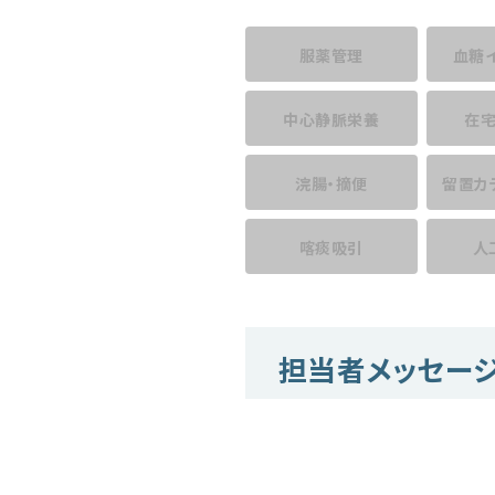
服薬管理
血糖
中心静脈栄養
在
浣腸・摘便
留置カ
喀痰吸引
人
担当者メッセー