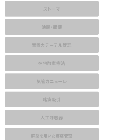
ストーマ
浣腸・摘便
留置カテーテル管理
在宅酸素療法
気管カニューレ
喀痰吸引
人工呼吸器
麻薬を用いた
疼痛管理