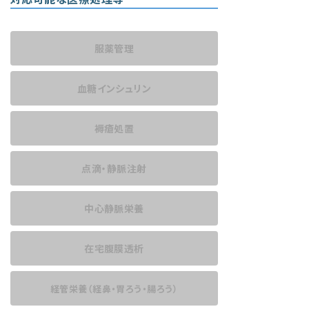
服薬管理
血糖インシュリン
褥瘡処置
点滴・静脈注射
中心静脈栄養
在宅腹膜透析
経管栄養
（経鼻・胃ろう・腸ろう）