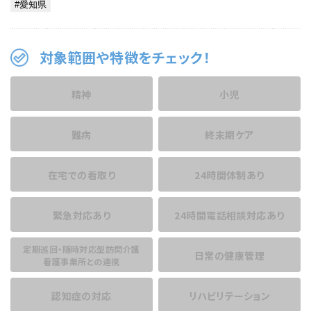
対象範囲や特徴をチェック！
精神
小児
難病
終末期ケア
在宅での看取り
24時間体制あり
緊急対応あり
24時間電話相談
対応あり
定期巡回・随時対応型訪問介護
日常の健康管理
看護事業所との連携
認知症の対応
リハビリテーション