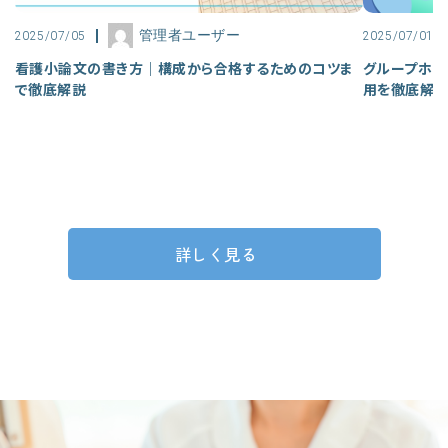
管理者ユーザー
2025/07/05
2025/07/01
看護小論文の書き方｜構成から合格するためのコツま
グループホー
で徹底解説
用を徹底解
詳しく見る