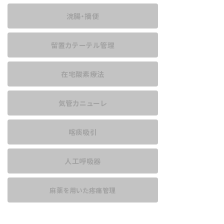
浣腸・摘便
留置カテーテル管理
在宅酸素療法
気管カニューレ
喀痰吸引
人工呼吸器
麻薬を用いた
疼痛管理