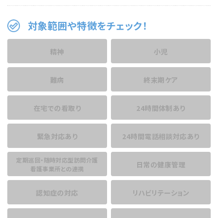
対象範囲や特徴をチェック！
精神
小児
難病
終末期ケア
在宅での看取り
24時間体制あり
緊急対応あり
24時間電話相談
対応あり
定期巡回・随時対応型訪問介護
日常の健康管理
看護事業所との連携
認知症の対応
リハビリテーション