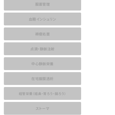
服薬管理
血糖インシュリン
褥瘡処置
点滴・静脈注射
中心静脈栄養
在宅腹膜透析
経管栄養
（経鼻・胃ろう・腸ろう）
ストーマ