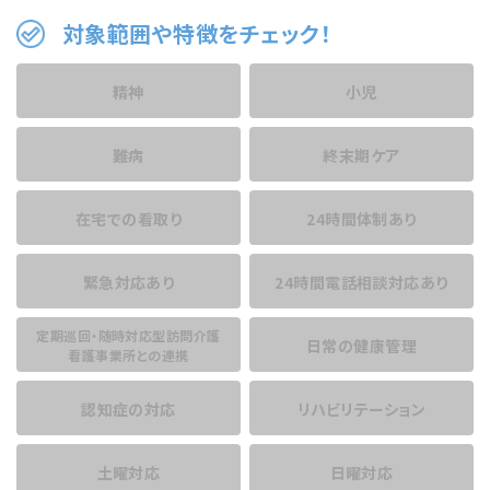
対象範囲や特徴をチェック！
精神
小児
難病
終末期ケア
在宅での看取り
24時間体制あり
緊急対応あり
24時間電話相談
対応あり
定期巡回・随時対応型訪問介護
日常の健康管理
看護事業所との連携
認知症の対応
リハビリテーション
土曜対応
日曜対応