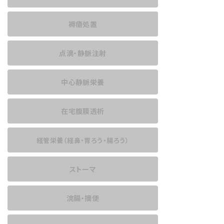
褥瘡処置
点滴・静脈注射
中心静脈栄養
在宅腹膜透析
経管栄養
（経鼻・胃ろう・腸ろう）
ストーマ
浣腸・摘便