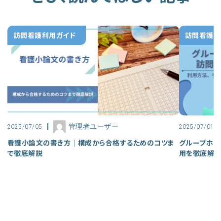
訪問看護利用ガイド
訪問看護利
管理者ユーザー
2025/07/05
2025/07/01
看護小論文の書き方｜構成から合格するためのコツま
グループホー
で徹底解説
用を徹底解