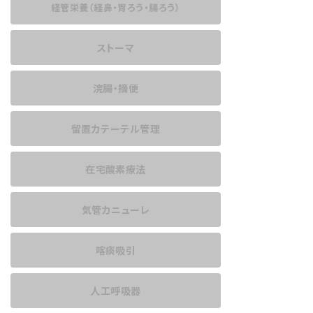
経管栄養
（経鼻・胃ろう・腸ろう）
ストーマ
浣腸・摘便
留置カテーテル管理
在宅酸素療法
気管カニューレ
喀痰吸引
人工呼吸器