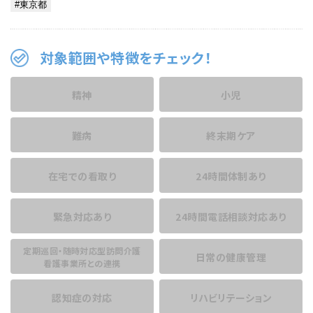
対象範囲や特徴をチェック！
精神
小児
難病
終末期ケア
在宅での看取り
24時間体制あり
緊急対応あり
24時間電話相談
対応あり
定期巡回・随時対応型訪問介護
日常の健康管理
看護事業所との連携
認知症の対応
リハビリテーション