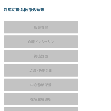
対応可能な医療処理等
服薬管理
血糖インシュリン
褥瘡処置
点滴・静脈注射
中心静脈栄養
在宅腹膜透析