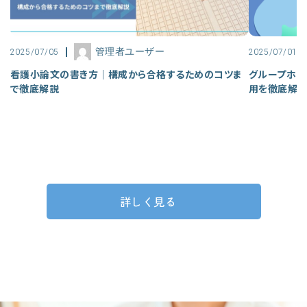
管理者ユーザー
2025/07/05
2025/07/01
看護小論文の書き方｜構成から合格するためのコツま
グループホー
で徹底解説
用を徹底解
詳しく見る