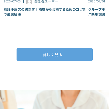
管理者ユーザー
2025/07/05
2025/07/01
看護小論文の書き方｜構成から合格するためのコツま
グループホー
で徹底解説
用を徹底解
詳しく見る