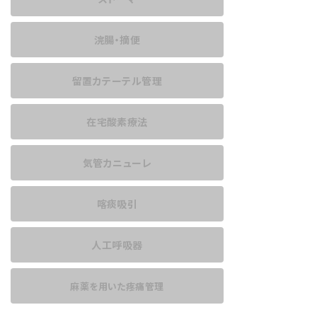
浣腸・摘便
留置カテーテル管理
在宅酸素療法
気管カニューレ
喀痰吸引
人工呼吸器
麻薬を用いた
疼痛管理