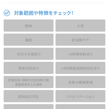
対象範囲や特徴をチェック！
精神
小児
難病
終末期ケア
在宅での看取り
24時間体制あり
緊急対応あり
24時間電話相談
対応あり
定期巡回・随時対応型訪問介護
日常の健康管理
看護事業所との連携
認知症の対応
リハビリテーション