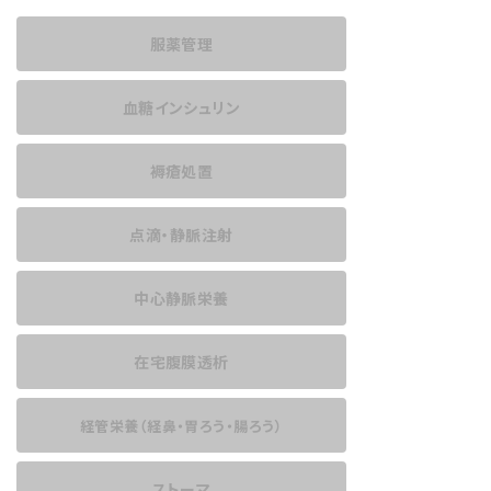
服薬管理
血糖インシュリン
褥瘡処置
点滴・静脈注射
中心静脈栄養
在宅腹膜透析
経管栄養
（経鼻・胃ろう・腸ろう）
ストーマ