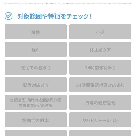
対象範囲や特徴をチェック！
精神
小児
難病
終末期ケア
在宅での看取り
24時間体制あり
緊急対応あり
24時間電話相談
対応あり
定期巡回・随時対応型訪問介護
日常の健康管理
看護事業所との連携
認知症の対応
リハビリテーション