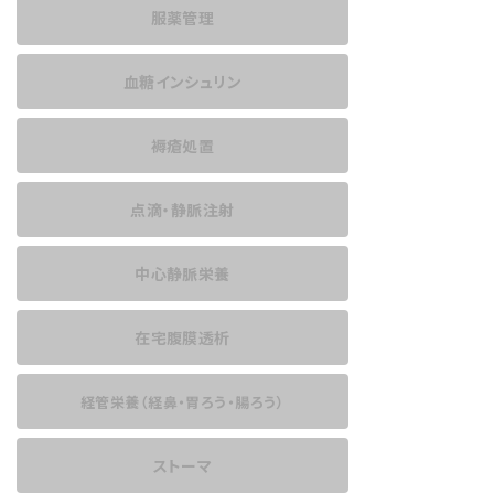
服薬管理
血糖インシュリン
褥瘡処置
点滴・静脈注射
中心静脈栄養
在宅腹膜透析
経管栄養
（経鼻・胃ろう・腸ろう）
ストーマ