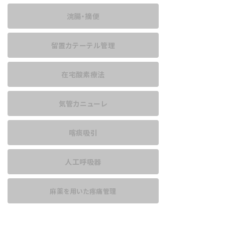
浣腸・摘便
留置カテーテル管理
在宅酸素療法
気管カニューレ
喀痰吸引
人工呼吸器
麻薬を用いた
疼痛管理