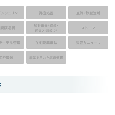
インシュリン
褥瘡処置
点滴・静脈注射
経管栄養
（経鼻・
宅腹膜透析
ストーマ
胃ろう・腸ろう）
テーテル管理
在宅酸素療法
気管カニューレ
工呼吸器
麻薬を用いた
疼痛管理
ジ