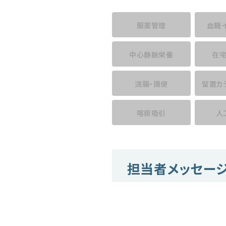
服薬管理
血糖
中心静脈栄養
在
浣腸・摘便
留置カ
喀痰吸引
人
担当者メッセー