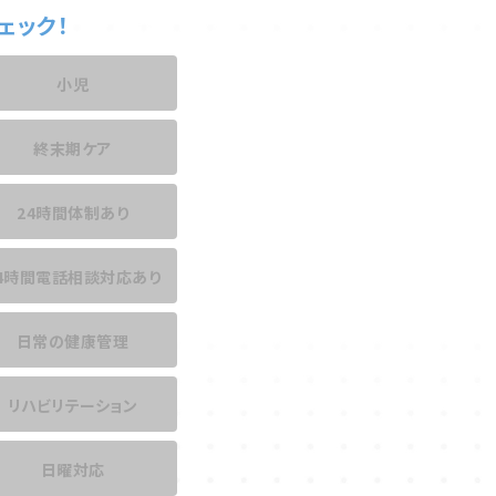
ェック！
小児
終末期ケア
24時間体制あり
4時間電話相談
対応あり
日常の健康管理
リハビリテーション
日曜対応