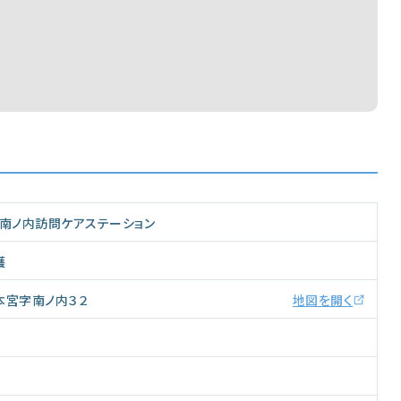
ド南ノ内訪問ケアステーション
護
本宮字南ノ内３２
地図を開く