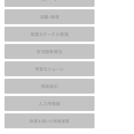
浣腸・摘便
留置カテーテル管理
在宅酸素療法
気管カニューレ
喀痰吸引
人工呼吸器
麻薬を用いた
疼痛管理