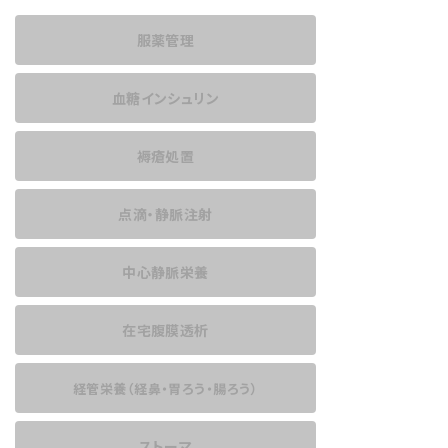
服薬管理
血糖インシュリン
褥瘡処置
点滴・静脈注射
中心静脈栄養
在宅腹膜透析
経管栄養
（経鼻・胃ろう・腸ろう）
ストーマ