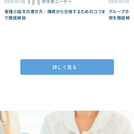
管理者ユーザー
2025/07/05
2025/07/01
看護小論文の書き方｜構成から合格するためのコツま
グループホー
で徹底解説
用を徹底解
詳しく見る