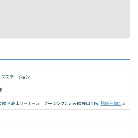
ースステーション
護
市緑区鹿山２－１－５ ナーシングこえみ緑鹿山１階
地図を開く