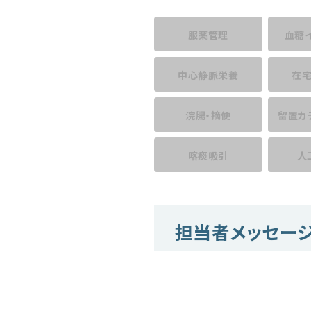
服薬管理
血糖
中心静脈栄養
在
浣腸・摘便
留置カ
喀痰吸引
人
担当者メッセー