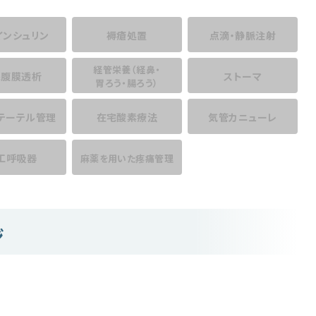
インシュリン
褥瘡処置
点滴・静脈注射
経管栄養
（経鼻・
宅腹膜透析
ストーマ
胃ろう・腸ろう）
テーテル管理
在宅酸素療法
気管カニューレ
工呼吸器
麻薬を用いた
疼痛管理
ジ