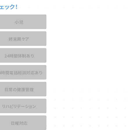
ェック！
小児
終末期ケア
24時間体制あり
4時間電話相談
対応あり
日常の健康管理
リハビリテーション
日曜対応