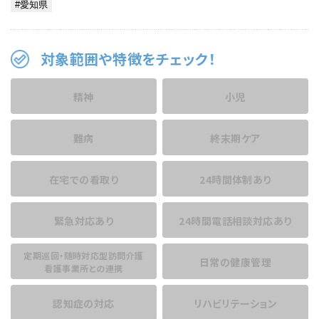
対象範囲や特徴をチェック！
精神
小児
難病
終末期ケア
在宅での看取り
24時間体制あり
緊急対応あり
24時間電話相談
対応あり
定期巡回・随時対応型訪問介護
日常の健康管理
看護事業所との連携
認知症の対応
リハビリテーション