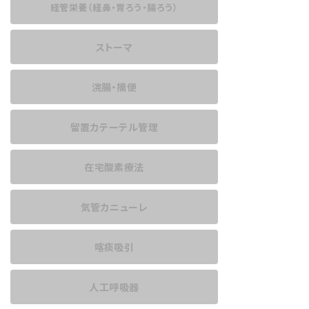
経管栄養
（経鼻・胃ろう・腸ろう）
ストーマ
浣腸・摘便
留置カテーテル管理
在宅酸素療法
気管カニューレ
喀痰吸引
人工呼吸器