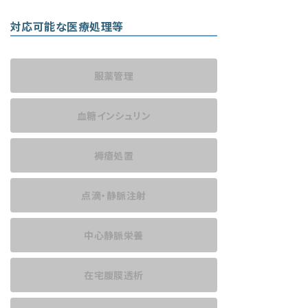
対応可能な医療処理等
服薬管理
血糖インシュリン
褥瘡処置
点滴・静脈注射
中心静脈栄養
在宅腹膜透析