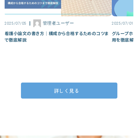
管理者ユーザー
2025/07/05
2025/07/01
看護小論文の書き方｜構成から合格するためのコツま
グループホー
で徹底解説
用を徹底解
詳しく見る