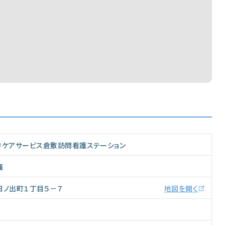
きケアサービス倉敷訪問看護ステーション
護
日ノ出町１丁目５－７
地図を開く