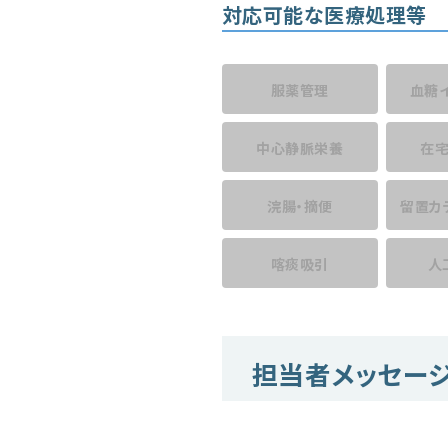
対応可能な医療処理等
服薬管理
血糖
中心静脈栄養
在
浣腸・摘便
留置カ
喀痰吸引
人
担当者メッセー