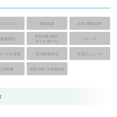
インシュリン
褥瘡処置
点滴・静脈注射
経管栄養
（経鼻・
宅腹膜透析
ストーマ
胃ろう・腸ろう）
テーテル管理
在宅酸素療法
気管カニューレ
工呼吸器
麻薬を用いた
疼痛管理
ジ