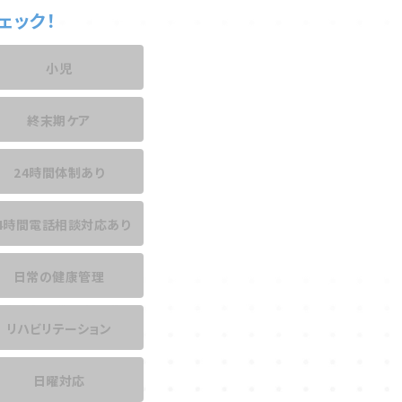
ェック！
小児
終末期ケア
24時間体制あり
4時間電話相談
対応あり
日常の健康管理
リハビリテーション
日曜対応