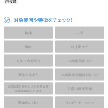
対象範囲や特徴をチェック！
精神
小児
難病
終末期ケア
在宅での看取り
24時間体制あり
緊急対応あり
24時間電話相談
対応あり
定期巡回・随時対応型訪問介護
日常の健康管理
看護事業所との連携
認知症の対応
リハビリテーション