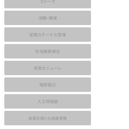
ストーマ
浣腸・摘便
留置カテーテル管理
在宅酸素療法
気管カニューレ
喀痰吸引
人工呼吸器
麻薬を用いた
疼痛管理