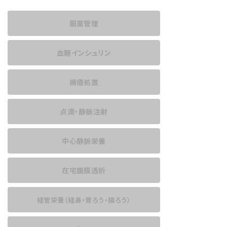
服薬管理
血糖インシュリン
褥瘡処置
点滴・静脈注射
中心静脈栄養
在宅腹膜透析
経管栄養
（経鼻・胃ろう・腸ろう）