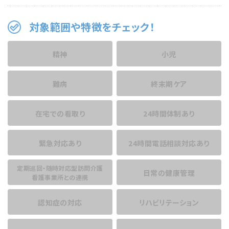
対象範囲や特徴をチェック！
精神
小児
難病
終末期ケア
在宅での看取り
24時間体制あり
緊急対応あり
24時間電話相談
対応あり
定期巡回・随時対応型訪問介護
日常の健康管理
看護事業所との連携
認知症の対応
リハビリテーション