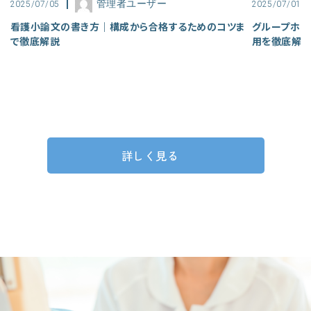
管理者ユーザー
2025/07/05
2025/07/01
看護小論文の書き方｜構成から合格するためのコツま
グループホー
で徹底解説
用を徹底解
詳しく見る