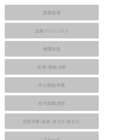
服薬管理
血糖インシュリン
褥瘡処置
点滴・静脈注射
中心静脈栄養
在宅腹膜透析
経管栄養
（経鼻・胃ろう・腸ろう）
ストーマ