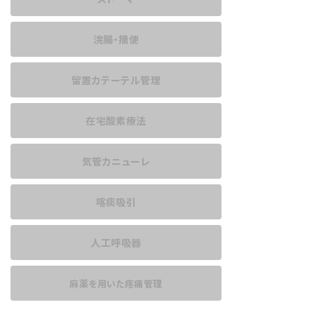
浣腸・摘便
留置カテーテル管理
在宅酸素療法
気管カニューレ
喀痰吸引
人工呼吸器
麻薬を用いた
疼痛管理