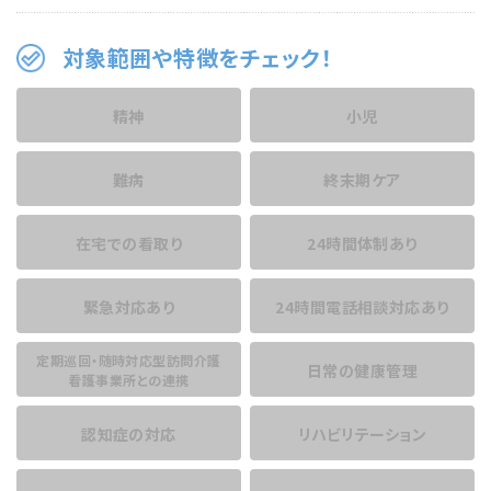
対象範囲や特徴をチェック！
精神
小児
難病
終末期ケア
在宅での看取り
24時間体制あり
緊急対応あり
24時間電話相談
対応あり
定期巡回・随時対応型訪問介護
日常の健康管理
看護事業所との連携
認知症の対応
リハビリテーション