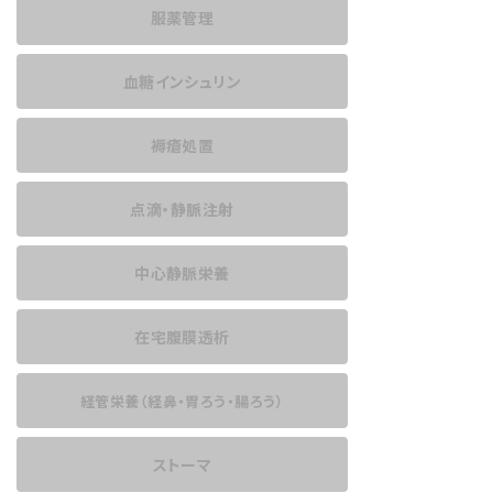
服薬管理
血糖インシュリン
褥瘡処置
点滴・静脈注射
中心静脈栄養
在宅腹膜透析
経管栄養
（経鼻・胃ろう・腸ろう）
ストーマ