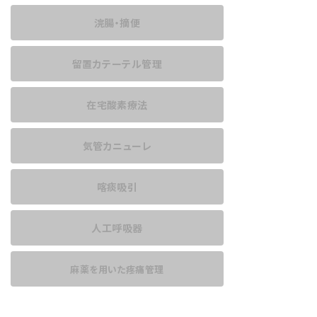
浣腸・摘便
留置カテーテル管理
在宅酸素療法
気管カニューレ
喀痰吸引
人工呼吸器
麻薬を用いた
疼痛管理