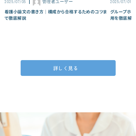
管理者ユーザー
2025/07/05
2025/07/01
看護小論文の書き方｜構成から合格するためのコツま
グループホー
で徹底解説
用を徹底解
詳しく見る