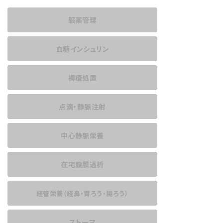
服薬管理
血糖インシュリン
褥瘡処置
点滴・静脈注射
中心静脈栄養
在宅腹膜透析
経管栄養
（経鼻・胃ろう・腸ろう）
ストーマ