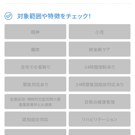
対象範囲や特徴をチェック！
精神
小児
難病
終末期ケア
在宅での看取り
24時間体制あり
緊急対応あり
24時間電話相談
対応あり
定期巡回・随時対応型訪問介護
日常の健康管理
看護事業所との連携
認知症の対応
リハビリテーション