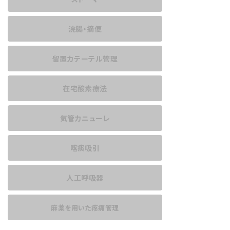
浣腸・摘便
留置カテーテル管理
在宅酸素療法
気管カニューレ
喀痰吸引
人工呼吸器
麻薬を用いた
疼痛管理