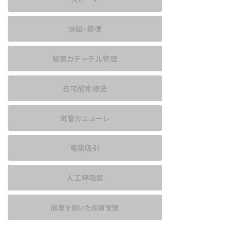
浣腸・摘便
留置カテーテル管理
在宅酸素療法
気管カニューレ
喀痰吸引
人工呼吸器
麻薬を用いた
疼痛管理