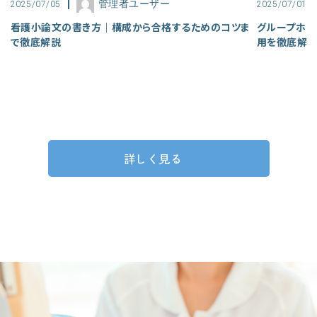
管理者ユーザー
2025/07/05
2025/07/01
看護小論文の書き方｜構成から合格するためのコツま
グループホー
で徹底解説
用を徹底解
詳しく見る