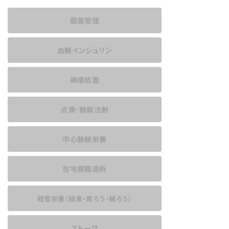
服薬管理
血糖インシュリン
褥瘡処置
点滴・静脈注射
中心静脈栄養
在宅腹膜透析
経管栄養
（経鼻・胃ろう・腸ろう）
ストーマ