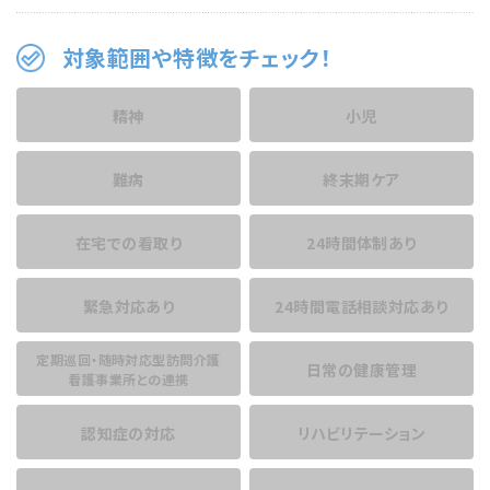
対象範囲や特徴をチェック！
精神
小児
難病
終末期ケア
在宅での看取り
24時間体制あり
緊急対応あり
24時間電話相談
対応あり
定期巡回・随時対応型訪問介護
日常の健康管理
看護事業所との連携
認知症の対応
リハビリテーション