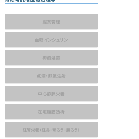
服薬管理
血糖インシュリン
褥瘡処置
点滴・静脈注射
中心静脈栄養
在宅腹膜透析
経管栄養
（経鼻・胃ろう・腸ろう）