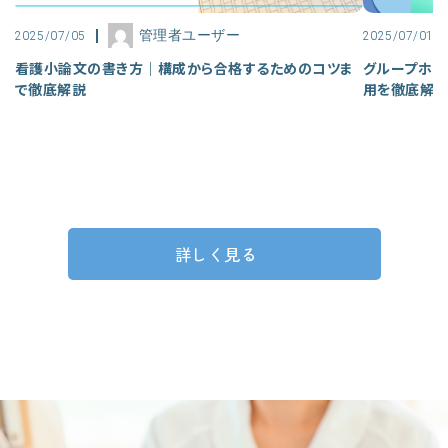
管理者ユーザー
2025/07/05
2025/07/01
看護小論文の書き方｜構成から合格するためのコツま
グループホー
で徹底解説
用を徹底解
詳しく見る