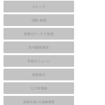
ストーマ
浣腸・摘便
留置カテーテル管理
在宅酸素療法
気管カニューレ
喀痰吸引
人工呼吸器
麻薬を用いた
疼痛管理