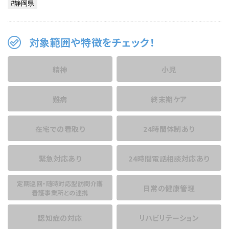
対象範囲や特徴をチェック！
精神
小児
難病
終末期ケア
在宅での看取り
24時間体制あり
緊急対応あり
24時間電話相談
対応あり
定期巡回・随時対応型訪問介護
日常の健康管理
看護事業所との連携
認知症の対応
リハビリテーション