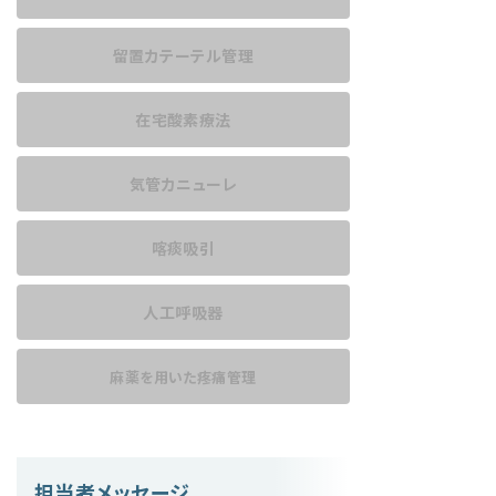
留置カテーテル管理
在宅酸素療法
気管カニューレ
喀痰吸引
人工呼吸器
麻薬を用いた
疼痛管理
担当者メッセージ