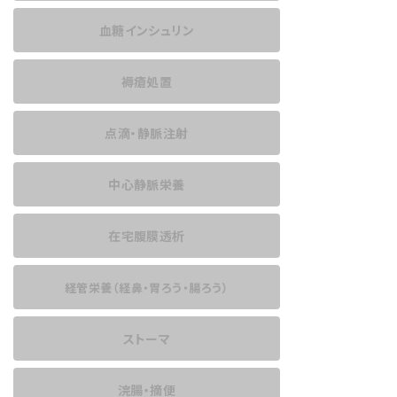
血糖インシュリン
褥瘡処置
点滴・静脈注射
中心静脈栄養
在宅腹膜透析
経管栄養
（経鼻・胃ろう・腸ろう）
ストーマ
浣腸・摘便