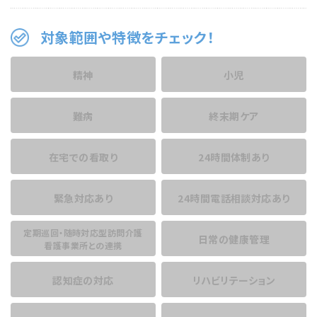
対象範囲や特徴をチェック！
精神
小児
難病
終末期ケア
在宅での看取り
24時間体制あり
緊急対応あり
24時間電話相談
対応あり
定期巡回・随時対応型訪問介護
日常の健康管理
看護事業所との連携
認知症の対応
リハビリテーション