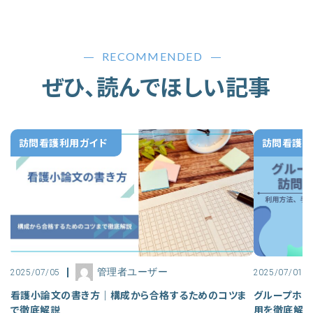
RECOMMENDED
ぜひ、読んでほしい記事
訪問看護利用ガイド
訪問看護利
管理者ユーザー
2025/07/05
2025/07/01
看護小論文の書き方｜構成から合格するためのコツま
グループホー
で徹底解説
用を徹底解