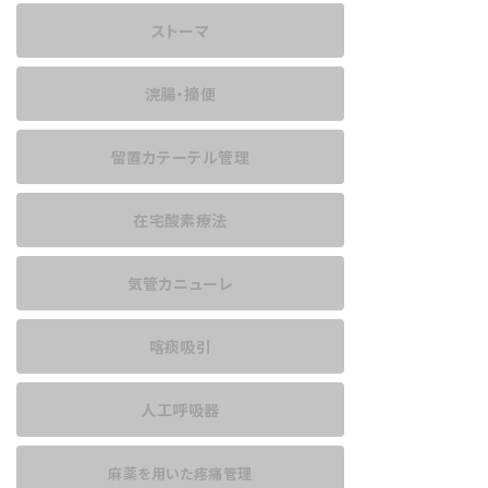
ストーマ
浣腸・摘便
留置カテーテル管理
在宅酸素療法
気管カニューレ
喀痰吸引
人工呼吸器
麻薬を用いた
疼痛管理