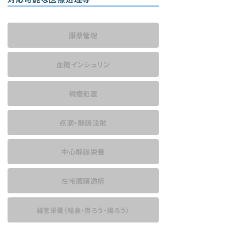
服薬管理
血糖インシュリン
褥瘡処置
点滴・静脈注射
中心静脈栄養
在宅腹膜透析
経管栄養
（経鼻・胃ろう・腸ろう）