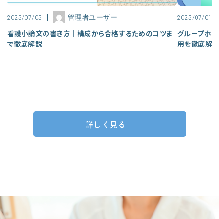
管理者ユーザー
2025/07/05
2025/07/01
看護小論文の書き方｜構成から合格するためのコツま
グループホー
で徹底解説
用を徹底解
詳しく見る