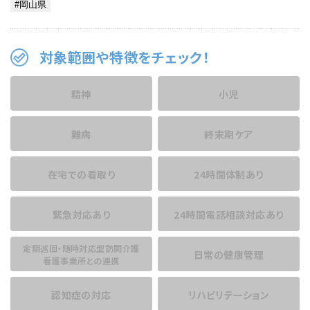
対象範囲や特徴をチェック！
精神
小児
難病
終末期ケア
在宅での看取り
24時間体制あり
緊急対応あり
24時間電話相談
対応あり
定期巡回・随時対応型訪問介護
日常の健康管理
看護事業所との連携
認知症の対応
リハビリテーション