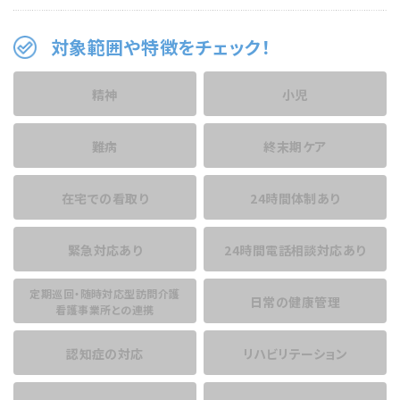
対象範囲や特徴をチェック！
精神
小児
難病
終末期ケア
在宅での看取り
24時間体制あり
緊急対応あり
24時間電話相談
対応あり
定期巡回・随時対応型訪問介護
日常の健康管理
看護事業所との連携
認知症の対応
リハビリテーション