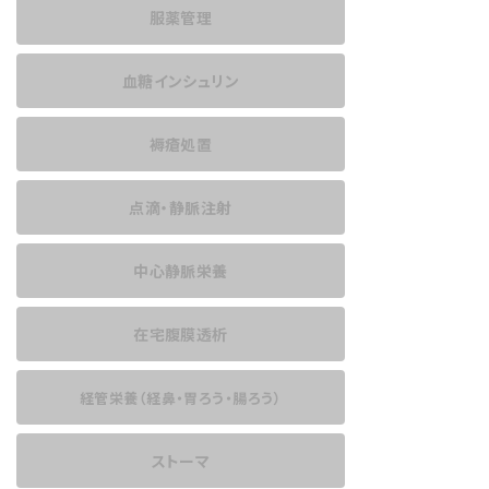
服薬管理
血糖インシュリン
褥瘡処置
点滴・静脈注射
中心静脈栄養
在宅腹膜透析
経管栄養
（経鼻・胃ろう・腸ろう）
ストーマ