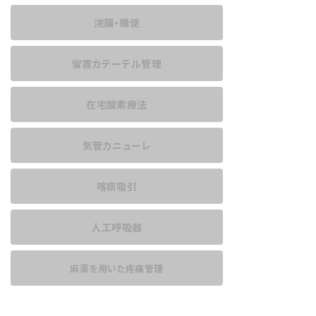
浣腸・摘便
留置カテーテル管理
在宅酸素療法
気管カニューレ
喀痰吸引
人工呼吸器
麻薬を用いた
疼痛管理