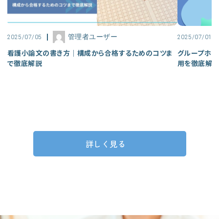
管理者ユーザー
2025/07/05
2025/07/01
看護小論文の書き方｜構成から合格するためのコツま
グループホー
で徹底解説
用を徹底解
詳しく見る