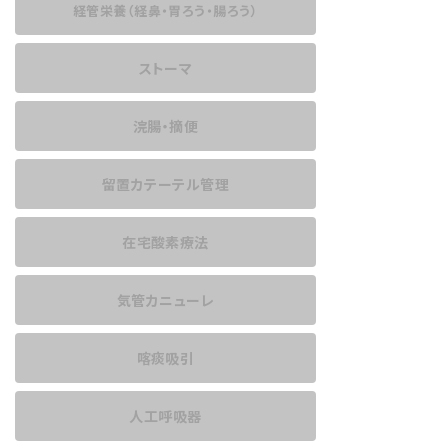
経管栄養
（経鼻・胃ろう・腸ろう）
ストーマ
浣腸・摘便
留置カテーテル管理
在宅酸素療法
気管カニューレ
喀痰吸引
人工呼吸器