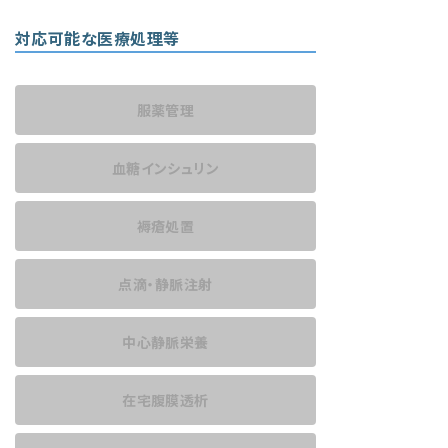
対応可能な医療処理等
服薬管理
血糖インシュリン
褥瘡処置
点滴・静脈注射
中心静脈栄養
在宅腹膜透析