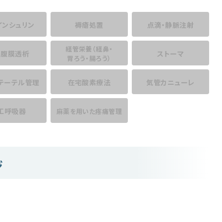
インシュリン
褥瘡処置
点滴・静脈注射
経管栄養
（経鼻・
宅腹膜透析
ストーマ
胃ろう・腸ろう）
テーテル管理
在宅酸素療法
気管カニューレ
工呼吸器
麻薬を用いた
疼痛管理
ジ