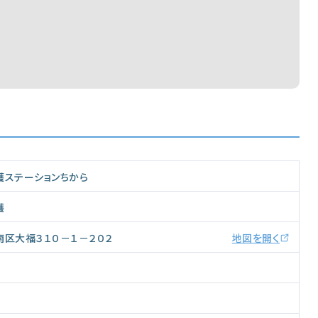
護ステーションちから
護
南区大福３１０－１－２０２
地図を開く