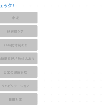
ェック！
小児
終末期ケア
24時間体制あり
4時間電話相談
対応あり
日常の健康管理
リハビリテーション
日曜対応