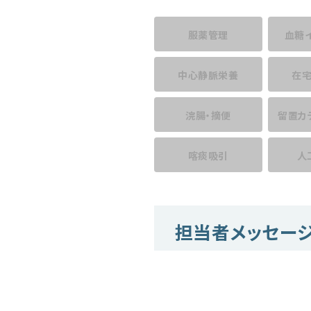
服薬管理
血糖
中心静脈栄養
在
浣腸・摘便
留置カ
喀痰吸引
人
担当者メッセー